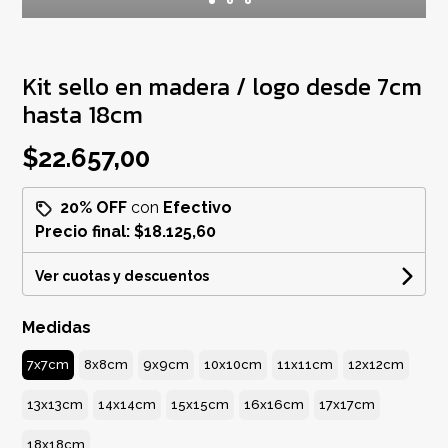
Kit sello en madera / logo desde 7cm
hasta 18cm
$22.657,00
20% OFF
con
Efectivo
Precio final:
$18.125,60
Ver cuotas y descuentos
Medidas
7x7cm
8x8cm
9x9cm
10x10cm
11x11cm
12x12cm
13x13cm
14x14cm
15x15cm
16x16cm
17x17cm
18x18cm