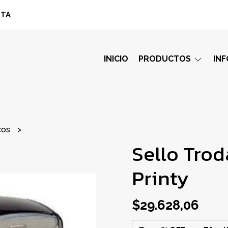
STA
INICIO
PRODUCTOS
IN
cos
Sello Trod
Printy
$29.628,06