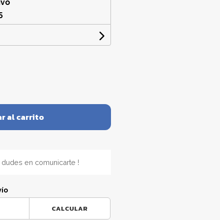
ivo
5
r al carrito
 dudes en comunicarte !
vío
CALCULAR